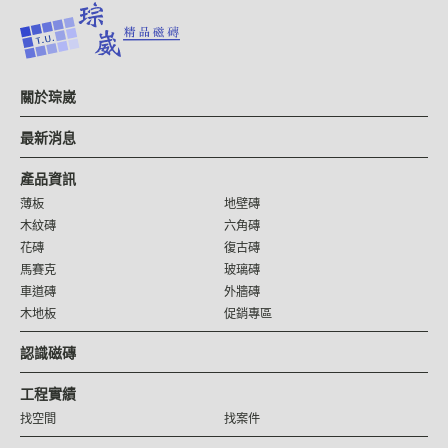
關於琮崴
最新消息
產品資訊
薄板
地壁磚
木紋磚
六角磚
花磚
復古磚
馬賽克
玻璃磚
車道磚
外牆磚
木地板
促銷專區
認識磁磚
工程實績
找空間
找案件