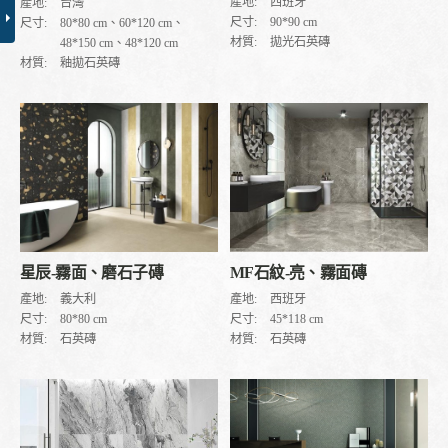
產地:
西班牙
產地:
台灣
尺寸:
90*90 cm
尺寸:
80*80 cm、60*120 cm、
材質:
拋光石英磚
48*150 cm、48*120 cm
材質:
釉拋石英磚
星辰-霧面、磨石子磚
MF石紋-亮、霧面磚
產地:
義大利
產地:
西班牙
尺寸:
80*80 cm
尺寸:
45*118 cm
材質:
石英磚
材質:
石英磚