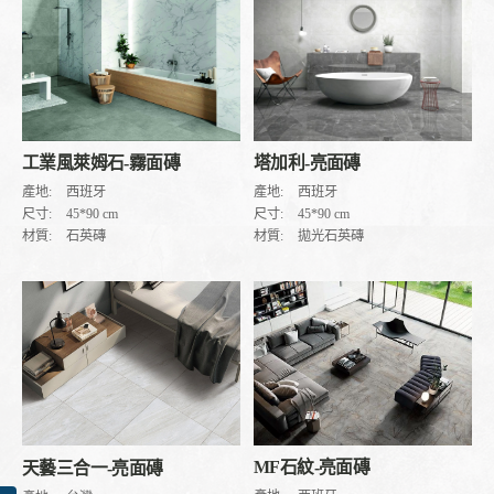
塔加利-亮面磚
工業風萊姆石-霧面磚
產地:
西班牙
產地:
西班牙
尺寸:
45*90 cm
尺寸:
45*90 cm
材質:
拋光石英磚
材質:
石英磚
MF石紋-亮面磚
天藝三合一-亮面磚