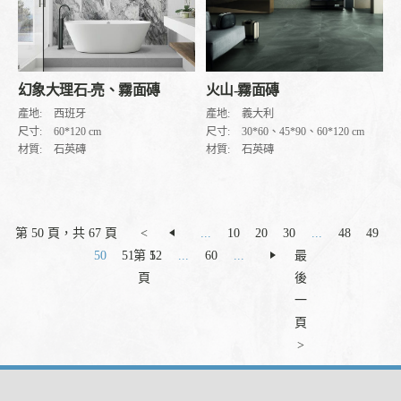
幻象大理石-亮、霧面磚
火山-霧面磚
產地:
西班牙
產地:
義大利
尺寸:
60*120 cm
尺寸:
30*60、45*90、60*120 cm
材質:
石英磚
材質:
石英磚
第 50 頁，共 67 頁
<
...
10
20
30
...
48
49
50
51
第 1
52
...
60
...
最
頁
後
一
頁
>