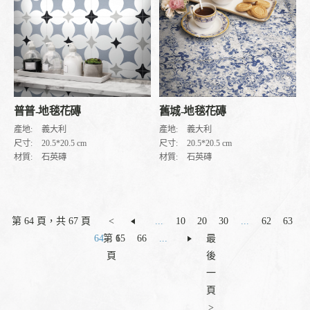
普普-地毯花磚
舊城-地毯花磚
產地:
義大利
產地:
義大利
尺寸:
20.5*20.5 cm
尺寸:
20.5*20.5 cm
材質:
石英磚
材質:
石英磚
第 64 頁，共 67 頁
<
...
10
20
30
...
62
63
64
第 1
65
66
...
最
頁
後
一
頁
>