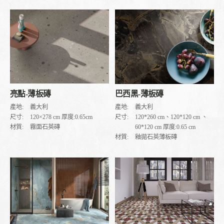
亮點-薄板磚
巴西黑-薄板磚
產地:
義大利
產地:
義大利
尺寸:
120×278 cm 厚度:0.65cm
尺寸:
120*260 cm、120*120 cm 、
材質:
霧面石英磚
60*120 cm 厚度:0.65 cm
材質:
釉拋石英薄板磚