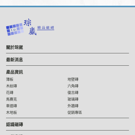
關於琮崴
最新消息
產品資訊
薄板
地壁磚
木紋磚
六角磚
花磚
復古磚
馬賽克
玻璃磚
車道磚
外牆磚
木地板
促銷專區
認識磁磚