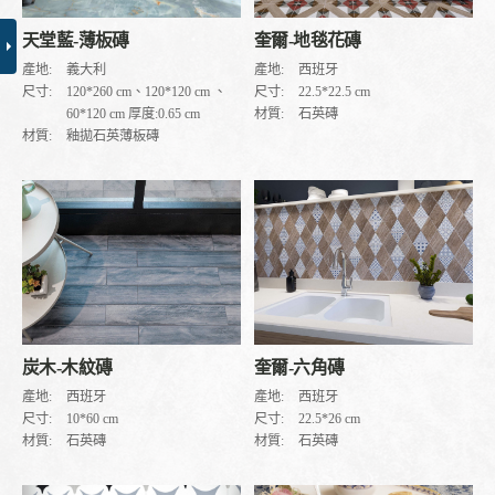
奎爾-地毯花磚
天堂藍-薄板磚
產地:
西班牙
產地:
義大利
尺寸:
22.5*22.5 cm
尺寸:
120*260 cm、120*120 cm 、
材質:
石英磚
60*120 cm 厚度:0.65 cm
材質:
釉拋石英薄板磚
炭木-木紋磚
奎爾-六角磚
產地:
西班牙
產地:
西班牙
尺寸:
10*60 cm
尺寸:
22.5*26 cm
材質:
石英磚
材質:
石英磚