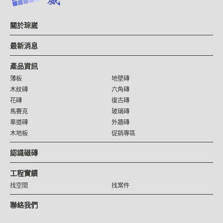
關於琮崴
最新消息
產品資訊
薄板
地壁磚
木紋磚
六角磚
花磚
復古磚
馬賽克
玻璃磚
車道磚
外牆磚
木地板
促銷專區
認識磁磚
工程實績
找空間
找案件
聯絡我們