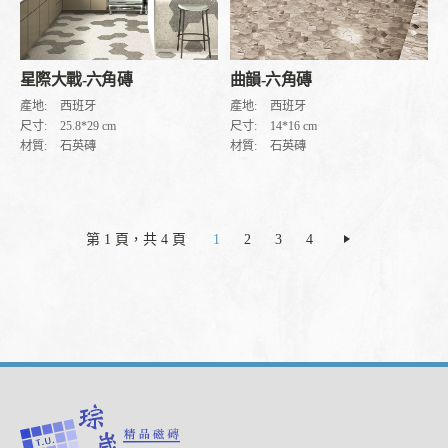
曲韻-六角磚
星際大戰-六角磚
產地:
西班牙
產地:
西班牙
尺寸:
14*16 cm
尺寸:
25.8*29 cm
材質:
石英磚
材質:
石英磚
第 1 頁，共 4 頁
1
2
3
4