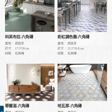
科英布拉-六角磚
彩虹調色盤-六角磚
產地:
西班牙
產地:
西班牙
尺寸:
17.5*20 cm
尺寸:
23.2*26.8 cm
材質:
石英磚
材質:
石英磚
哈瓦那-六角磚
華爾滋-六角磚