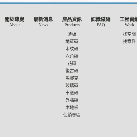
關於琮崴
最新消息
產品資訊
認識磁磚
工程實
薄板
找空間
地壁磚
找案件
木紋磚
六角磚
花磚
復古磚
馬賽克
玻璃磚
車道磚
外牆磚
木地板
促銷專區