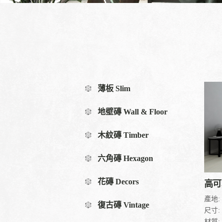
薄板 Slim
地壁磚 Wall & Floor
木紋磚 Timber
六角磚 Hexagon
花磚 Decors
高可
產地:
復古磚 Vintage
尺寸:
材質: