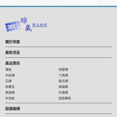
關於琮崴
最新消息
產品資訊
薄板
地壁磚
木紋磚
六角磚
花磚
復古磚
馬賽克
玻璃磚
車道磚
外牆磚
木地板
促銷專區
認識磁磚