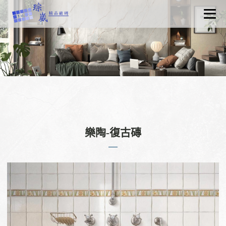
關於琮崴
最新消息
產品資訊
認識磁磚
工程實績
聯絡我們
樂陶-復古磚