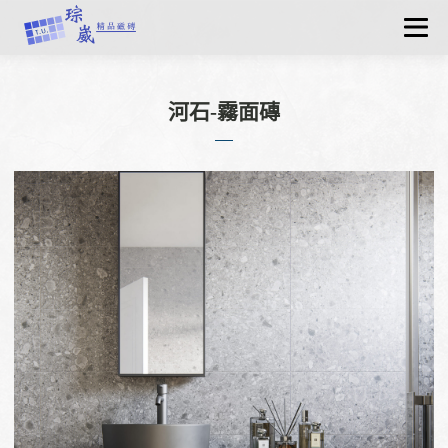
關於琮崴
最新消息
河石-霧面磚
產品資訊
認識磁磚
工程實績
聯絡我們