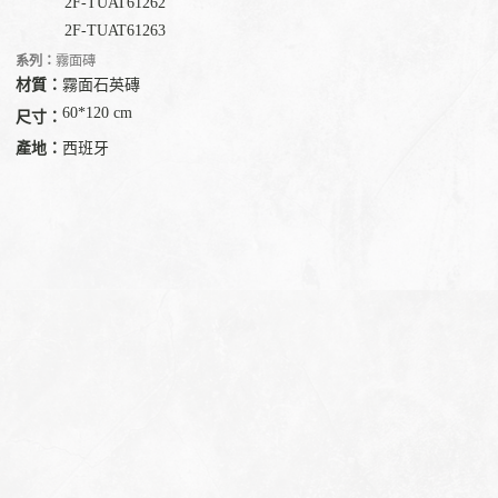
2F-
TU
AT61262
2F-
TU
AT61263
系列：
霧面磚
材質：
霧面石英磚
60*120 cm
尺寸：
產地：
西班牙