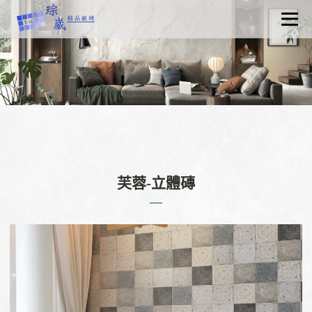
關於琮崴
最新消息
產品資訊
認識磁磚
工程實績
聯絡我們
芙蓉-立體磚