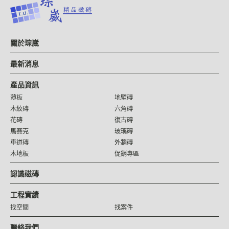
關於琮崴
最新消息
產品資訊
薄板
地壁磚
木紋磚
六角磚
花磚
復古磚
馬賽克
玻璃磚
車道磚
外牆磚
木地板
促銷專區
認識磁磚
工程實績
找空間
找案件
聯絡我們