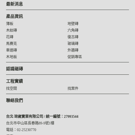
最新消息
產品資訊
薄板
地壁磚
木紋磚
六角磚
花磚
復古磚
馬賽克
玻璃磚
車道磚
外牆磚
木地板
促銷專區
認識磁磚
工程實績
找空間
找案件
聯絡我們
台北 琮崴實業有限公司 / 統一編號：27993544
台北市中山區長春路89-9號1樓
電話：02-25230770