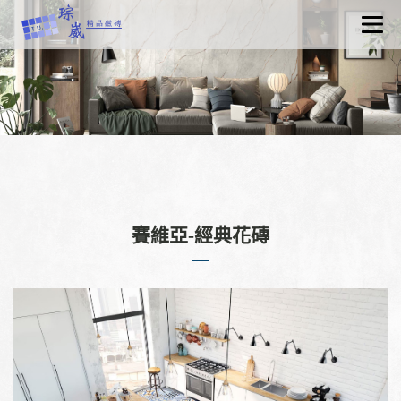
關於琮崴
最新消息
產品資訊
認識磁磚
工程實績
聯絡我們
賽維亞-經典花磚